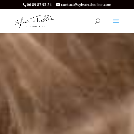
06 89 87 93 24
contact@sylvain.thiollier.com